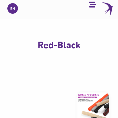
خطي
EN
لى
لمحتوى
Red-Black