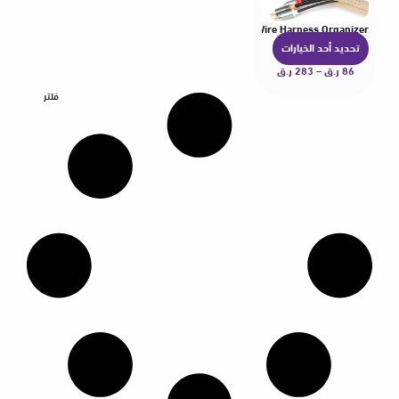
 13 16 19 25 32mm Heat-resistant Split USB Wrap Car Wire Harness Organizer
تحديد أحد الخيارات
ه
86
ر.ق
–
283
ر.ق
ن
ا
فلتر
ك
ا
ل
ع
د
ي
د
م
ن
ا
ل
أ
ش
ك