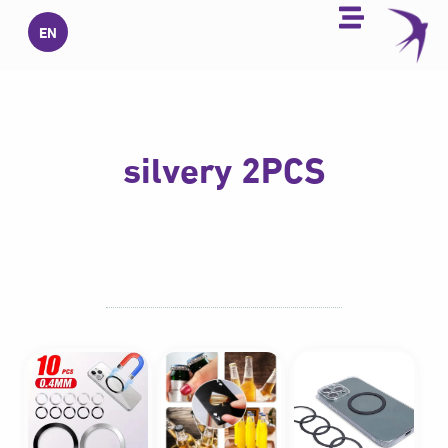
خطي
EN
لى
لمحتوى
silvery 2PCS