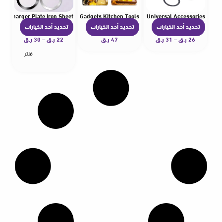
ne Charger Plate Iron Sheet
 opener multif unctional Home Gadgets Kitchen Tools
ess Charger Iron Sheet Sticker Magnet Car Phone Holder Universal Accessories
تحديد أحد الخيارات
تحديد أحد الخيارات
تحديد أحد الخيارات
ه
ه
ه
26
ر.ق
–
31
ر.ق
ن
47
ر.ق
ن
22
ر.ق
–
30
ر.ق
ن
ا
ا
ا
فلتر
ك
ك
ك
ا
ا
ا
ل
ل
ل
ع
ع
ع
د
د
د
ي
ي
ي
د
د
د
م
م
م
ن
ن
ن
ا
ا
ا
ل
ل
ل
أ
أ
أ
ش
ش
ش
ك
ك
ك