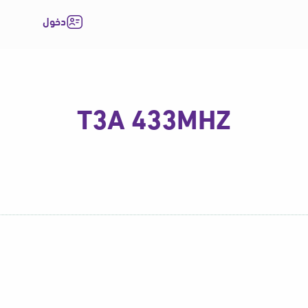
دخول
T3A 433MHZ