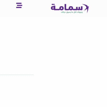
خطي
لى
لمحتوى