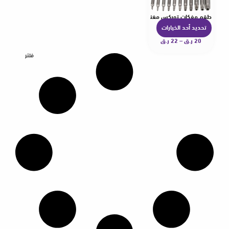
طقم مفكات توركس مغناطيسي 75 مم
تحديد أحد الخيارات
ه
20
ر.ق
–
22
ر.ق
ن
ا
فلتر
ك
ا
ل
ع
د
ي
د
م
ن
ا
ل
أ
ش
ك