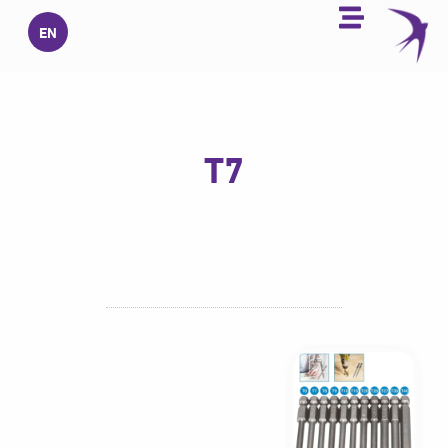
خطي
EN
لى
لمحتوى
T7