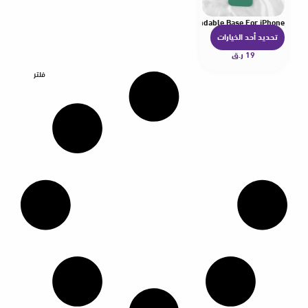
der Lazy Bracket Simple Cute Crystal Retractable Expandable Base For iPhone
تحديد أحد الخيارات
ه
19
ر.ق
ن
ا
فلتر
ك
ا
ل
ع
د
ي
د
م
ن
ا
ل
أ
ش
ك