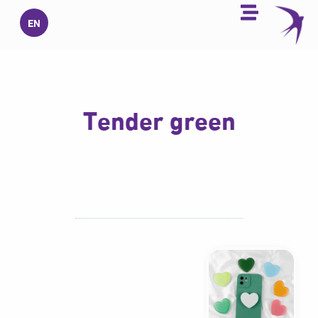
خطي
EN
لى
لمحتوى
Tender green