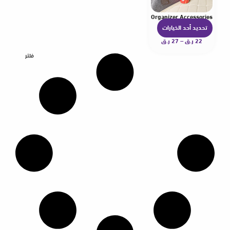
uggage Storage Fixing Binding Strap Tapes Auto Interior Organizer Accessories
تحديد أحد الخيارات
ه
22
ر.ق
–
27
ر.ق
ن
ا
فلتر
ك
ا
ل
ع
د
ي
د
م
ن
ا
ل
أ
ش
ك