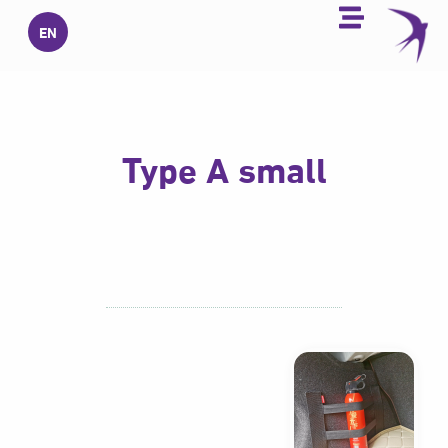
خطي
EN
لى
لمحتوى
Type A small