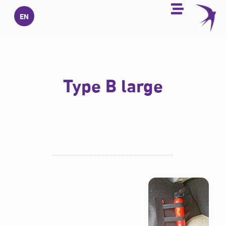
خطي
EN
لى
لمحتوى
Type B large