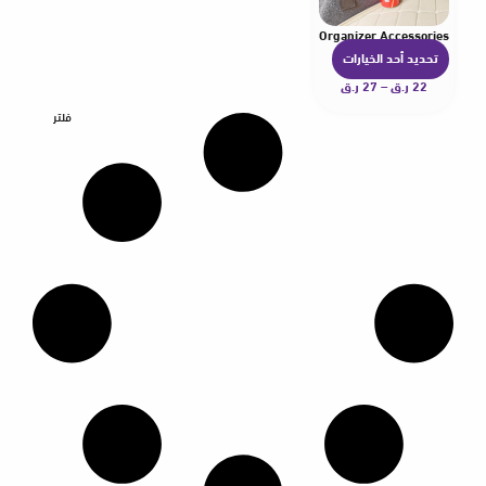
uggage Storage Fixing Binding Strap Tapes Auto Interior Organizer Accessories
تحديد أحد الخيارات
ه
22
ر.ق
–
27
ر.ق
ن
ا
فلتر
ك
ا
ل
ع
د
ي
د
م
ن
ا
ل
أ
ش
ك