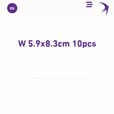
خطي
EN
لى
لمحتوى
W 5.9x8.3cm 10pcs