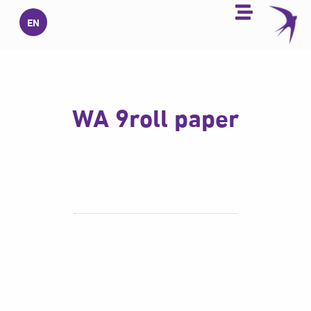
خطي
EN
لى
لمحتوى
WA 9roll paper