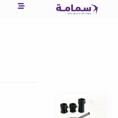
خطي
لى
لمحتوى