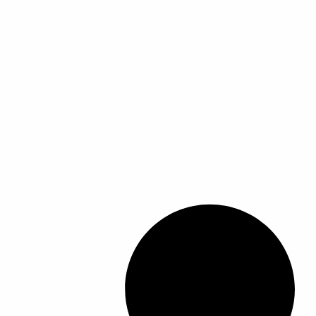
ل
أ
ش
ك
ا
ل
ا
ل
م
خ
ت
ل
ف
ة
ل
ه
ذ