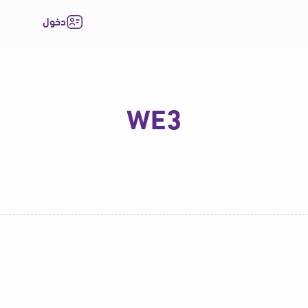
دخول
WE3