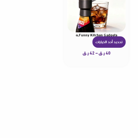
ottlecap Shoot Opener For Different Beer Bottles,Funny Kitchen Gadgets
تحديد أحد الخيارات
ه
ن
40
ر.ق
–
42
ر.ق
ا
ك
ا
ل
ع
د
ي
د
م
ن
ا