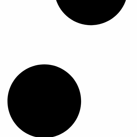
ا
ا
ل
م
ن
ت
ج
.
ي
م
ك
ن
ا
خ
ت
ي
ا