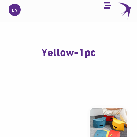
خطي
EN
لى
لمحتوى
Yellow-1pc