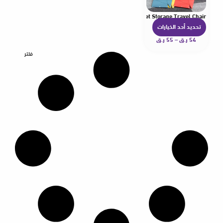
d Fishing Seat Multi Functional Plastic Handheld Basket Storage Travel Chair
تحديد أحد الخيارات
ه
54
ر.ق
–
55
ر.ق
ن
ا
فلتر
ك
ا
ل
ع
د
ي
د
م
ن
ا
ل
أ
ش
ك