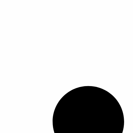
ل
أ
ش
ك
ا
ل
ا
ل
م
خ
ت
ل
ف
ة
ل
ه
ذ