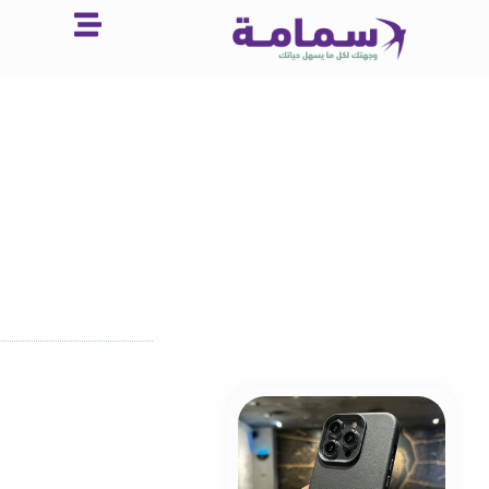
خطي
لى
لمحتوى