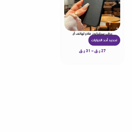
جراب سيليكون فاخر لهاتف آيفون
تحديد أحد الخيارات
ه
ن
27
ر.ق
–
31
ر.ق
ا
ك
ا
ل
ع
د
ي
د
م
ن
ا