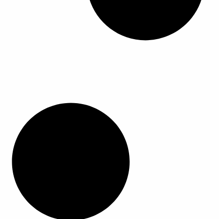
ا
ا
ل
م
ن
ت
ج
.
ي
م
ك
ن
ا
خ
ت
ي
ا