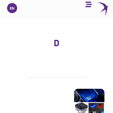
خطي
EN
لى
لمحتوى
D