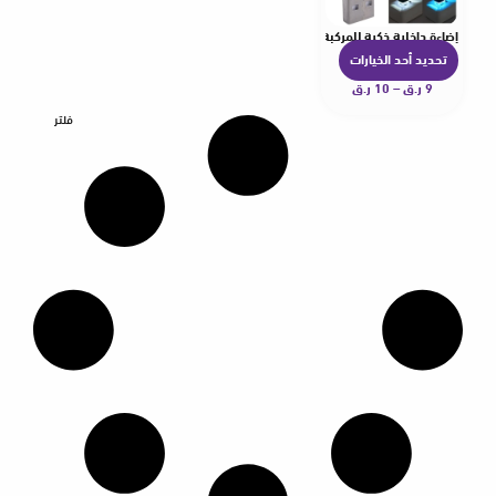
إضاءة داخلية ذكية للمركبة
تحديد أحد الخيارات
ه
9
ر.ق
–
10
ر.ق
ن
ا
فلتر
ك
ا
ل
ع
د
ي
د
م
ن
ا
ل
أ
ش
ك