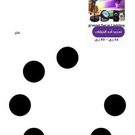
RGB Smart Life APP Remote For Room Photography Background Decor Lighting
تحديد أحد الخيارات
ه
فلتر
64
ر.ق
–
80
ر.ق
ن
ا
ك
ا
ل
ع
د
ي
د
م
ن
ا
ل
أ