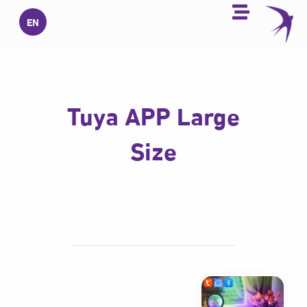
خطي
EN
لى
لمحتوى
Tuya APP Large
Size