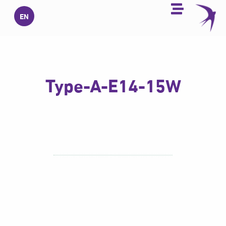
خطي
EN
لى
لمحتوى
Type-A-E14-15W