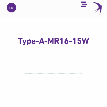
خطي
EN
لى
لمحتوى
Type-A-MR16-15W