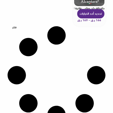
حافظة جلد صناعي فاخرة لهاتف آيفون 17 برو ماكس
تحديد أحد الخيارات
ه
166
ر.ق
–
169
ر.ق
ن
ا
فلتر
ك
ا
ل
ع
د
ي
د
م
ن
ا
ل
أ
ش
ك