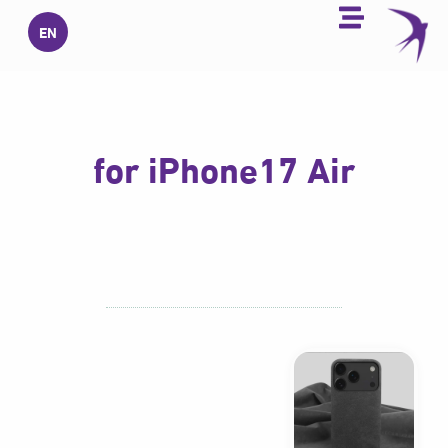
خطي
EN
لى
لمحتوى
for iPhone17 Air