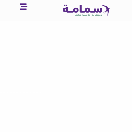
خطي
لى
لمحتوى