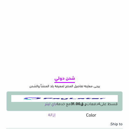
شحن دولي
يرجى معاينة تفاصيل المنتج لمعرفة بلد المنشأ والشحن
قسط على
4
دفعات
ر.ق31.00
مع خدمة
باي ليتر
Color
كمية
إزالة
【New】
Ship to:
UGREEN