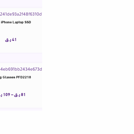
بإمكانك إضافة
2 Date Cable 80Gbps 8K PD 240W Cord for Thunderbolt 4/5 iPhone Laptop SSD
41
ر.ق
e Light Glasses Customizable Prescription Women’s Reading Glasses PFD2218
81
ر.ق
–
109
ر.ق