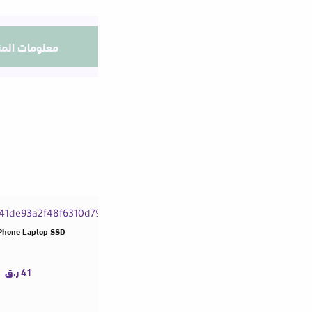
معلومات المنتج
منتجات مقترحة
Date Cable 80Gbps 8K PD 240W Cord for Thunderbolt 4/5 iPhone Laptop SSD
41
ر.ق