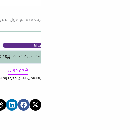
عرفة مدة الوصول المتوقعة.
سلة
ر.ق6.25
ط على
4
دفعات
مع خدمة
باي ليتر
شحن دولي
نة تفاصيل المنتج لمعرفة بلد المنشأ والشحن