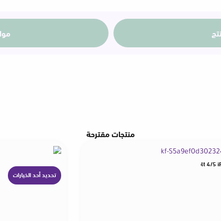
مواصفات المنتج
op PC Smartphone HDTV Projector IOS
Hagibis Short USB C to USB C Full Function Cable USB4 V2 
تحديد أحد الخيارات
ه
ن
142
ر.ق
ا
ك