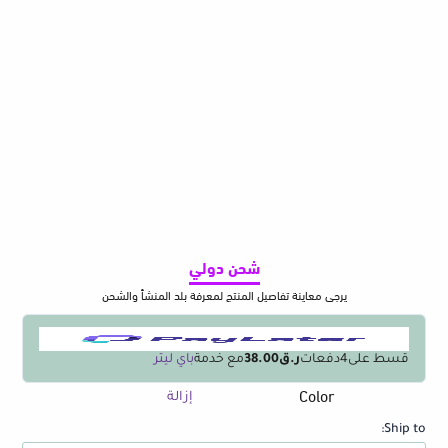
شحن دولي
يرجى معاينة تفاصيل المنتج لمعرفة بلد المنشأ والشحن
قسط على
4
دفعات
ر.ق38.00
مع خدمة
باي ليتر
Color
كمية
إزالة
21/18PCS
Ship to:
Car