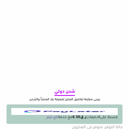
شحن دولي
يرجى معاينة تفاصيل المنتج لمعرفة بلد المنشأ والشحن
قسط على
4
دفعات
ر.ق6.50
مع خدمة
باي ليتر
كمية
حالة التوفر:
متوفر في المخزون