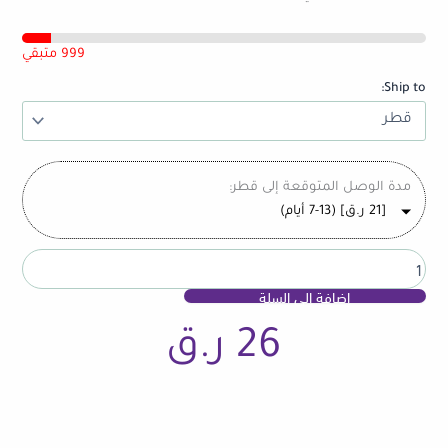
5045
Mono
Enclosed
999 متبقي
Speaker
Ship to:
4R
5W
Compact
High-
Performance
مدة الوصل المتوقعة إلى قطر:
Speaker
[
21
ر.ق
] (7-13 أيام)
For
Smart
Home
Audio
إضافة إلى السلة
Robots
And
DIY
26
ر.ق
Projects