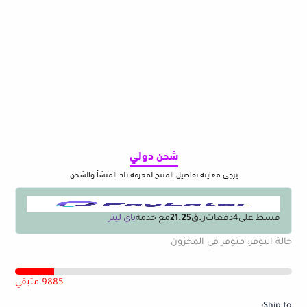
شحن دولي
يرجى معاينة تفاصيل المنتج لمعرفة بلد المنشأ والشحن
قسط على
4
دفعات
ر.ق21.25
مع خدمة
باي ليتر
كمية
حالة التوفر:
متوفر في المخزون
حافظة
مناديل
ورقية
9885 متبقي
أكريليك
Ship to: