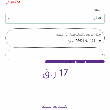
Opener
770 متبقي
Multifunctional
Ship to:
Manual
Non-
slip
Canned
Drink
مدة الوصل المتوقعة إلى قطر:
Kitchen
[
15
ر.ق
] (7-14 أيام)
Gadgets
Wine
Beer
Soda
إضافة إلى السلة
Cap
Bottle
Opener
17
ر.ق
القسم:
غير مصنف