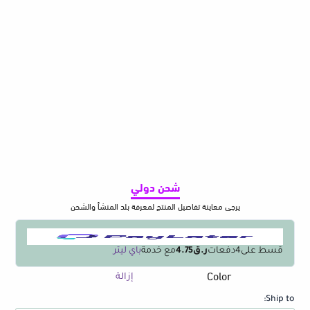
شحن دولي
يرجى معاينة تفاصيل المنتج لمعرفة بلد المنشأ والشحن
قسط على
4
دفعات
ر.ق4.75
مع خدمة
باي ليتر
Color
كمية
إزالة
Silicone
Ship to:
Wide-