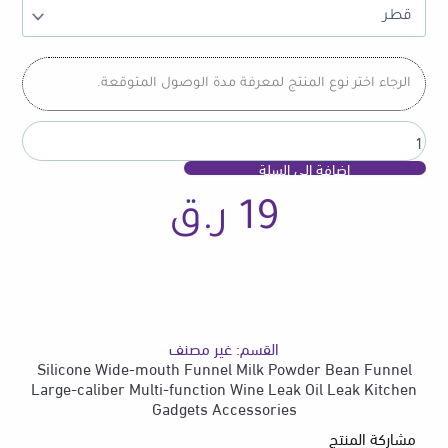
mouth
Funnel
Milk
Powder
الرجاء اختر نوع المنتج لمعرفة مدة الوصول المتوقعة.
Bean
Funnel
Large-
caliber
إضافة إلى السلة
Multi-
function
19
ر.ق
Wine
Leak
Oil
Leak
Kitchen
Gadgets
Accessories
القسم:
غير مصنف
Silicone Wide-mouth Funnel Milk Powder Bean Funnel
Large-caliber Multi-function Wine Leak Oil Leak Kitchen
Gadgets Accessories
مشاركة المنتج