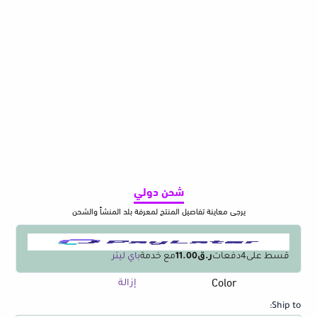
شحن دولي
يرجى معاينة تفاصيل المنتج لمعرفة بلد المنشأ والشحن
قسط على
4
دفعات
ر.ق11.00
مع خدمة
باي ليتر
Color
كمية
إزالة
Tuya
Ship to:
WiFi