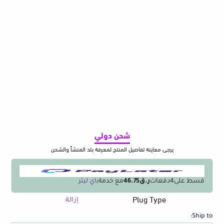
شحن دولي
يرجى معاينة تفاصيل المنتج لمعرفة بلد المنشأ والشحن
قسط على
4
دفعات
ر.ق46.75
مع خدمة
باي ليتر
Plug Type
كمية
إزالة
UGREEN
Ship to:
65W