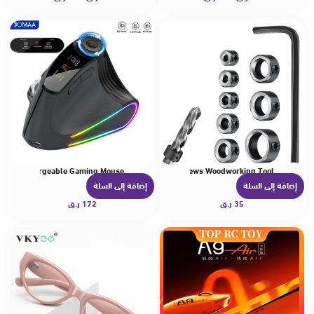
ا
ا
ك
ك
ا
ا
ل
ل
ع
ع
د
د
ي
ي
د
د
م
م
ن
ن
&2.4G Rechargeable Gaming Mouse
oner Limit Ring Allen Wrench Tighten Stopper Set-Screws Woodworking Tool
ا
ا
إضافة إلى السلة
إضافة إلى السلة
ل
ل
35
ر.ق
172
ر.ق
أ
أ
ش
ش
ك
ك
ا
ا
ل
ل
ا
ا
ل
ل