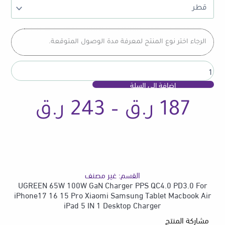
100W
GaN
Charger
PPS
الرجاء اختر نوع المنتج لمعرفة مدة الوصول المتوقعة.
QC4.0
PD3.0
For
iPhone17
إضافة إلى السلة
16
15
نطا
187
ر.ق
–
243
ر.ق
Pro
Xiaomi
Samsung
Tablet
السع
Macbook
Air
iPad
القسم:
غير مصنف
5
من
UGREEN 65W 100W GaN Charger PPS QC4.0 PD3.0 For
IN
iPhone17 16 15 Pro Xiaomi Samsung Tablet Macbook Air
1
iPad 5 IN 1 Desktop Charger
Desktop
Charger
مشاركة المنتج