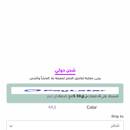
شحن دولي
يرجى معاينة تفاصيل المنتج لمعرفة بلد المنشأ والشحن
قسط على
4
دفعات
ر.ق5.50
مع خدمة
باي ليتر
Color
كمية
إزالة
Window
Ship to:
Groove
Cleaning
Brush