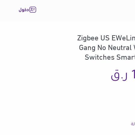
دخول
Zigbee US EWeLin
Gang No Neutral 
Switches Smar
نطاق
ر.ق
السعر:
من
لة