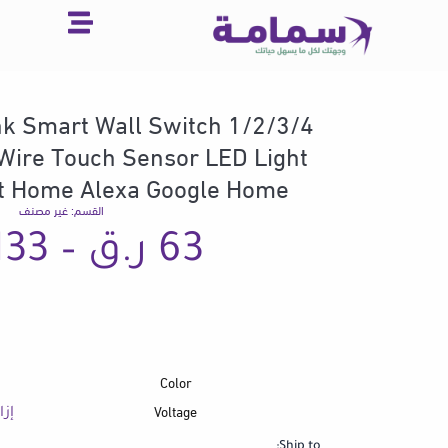
خطي
لى
لمحتوى
k Smart Wall Switch 1/2/3/4
Wire Touch Sensor LED Light
t Home Alexa Google Home
القسم:
غير مصنف
63
ر.ق
–
133
Color
كمية
Zigbee
Voltage
إزا
US
EWeLink
Ship to: