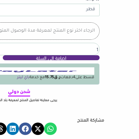
Smart
Wall
Switch
1/2/3/4
Gang
الرجاء اختر نوع المنتج لمعرفة مدة الوصول المت
No
Neutral
Wire
Touch
إضافة إلى السلة
Sensor
LED
Light
قسط على
4
دفعات
ر.ق15.75
مع خدمة
باي ليتر
Switches
Smart
شحن دولي
Home
Alexa
يرجى معاينة تفاصيل المنتج لمعرفة بلد ا
Google
Home
مشاركة المنتج