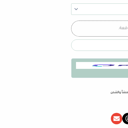
خلال
وقعة.
لمنشأ والشحن