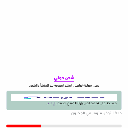
شحن دولي
يرجى معاينة تفاصيل المنتج لمعرفة بلد المنشأ والشحن
قسط على
4
دفعات
ر.ق7.00
مع خدمة
باي ليتر
كمية
حالة التوفر:
متوفر في المخزون
1pcs
Multifunctional