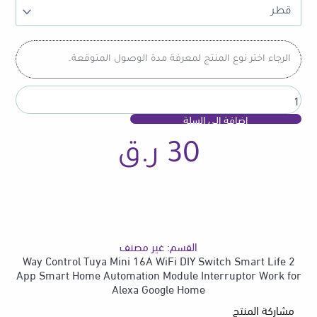
Control
Tuya
Mini
16A
الرجاء اختر نوع المنتج لمعرفة مدة الوصول المتوقعة.
WiFi
DIY
Switch
Smart
إضافة إلى السلة
Life
App
30
ر.ق
Smart
Home
Automation
Module
Interruptor
Work
for
القسم:
غير مصنف
Alexa
2 Way Control Tuya Mini 16A WiFi DIY Switch Smart Life
Google
App Smart Home Automation Module Interruptor Work for
Home
Alexa Google Home
مشاركة المنتج