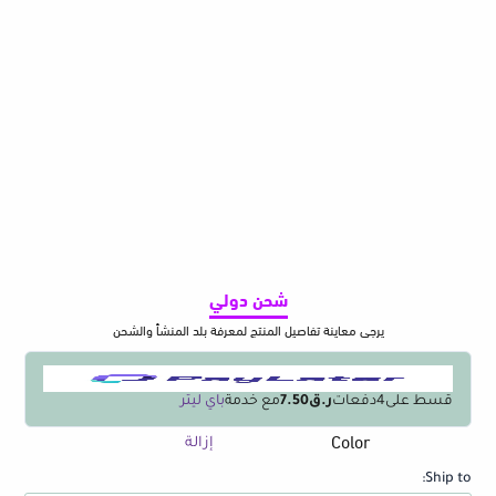
شحن دولي
يرجى معاينة تفاصيل المنتج لمعرفة بلد المنشأ والشحن
قسط على
4
دفعات
ر.ق7.50
مع خدمة
باي ليتر
Color
كمية
إزالة
2
Ship to:
Way