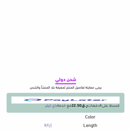
شحن دولي
يرجى معاينة تفاصيل المنتج لمعرفة بلد المنشأ والشحن
قسط على
4
دفعات
ر.ق22.50
مع خدمة
باي ليتر
Color
كمية
Hagibis
Length
إزالة
Magnetic