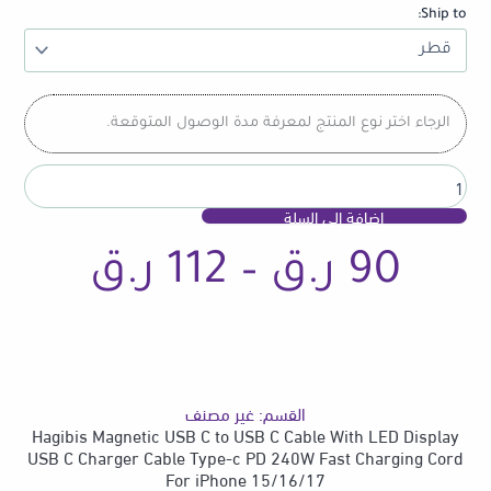
USB
Ship to:
C
to
USB
C
Cable
الرجاء اختر نوع المنتج لمعرفة مدة الوصول المتوقعة.
With
LED
Display
USB
إضافة إلى السلة
C
Charger
نطاق
90
ر.ق
–
112
ر.ق
Cable
Type-
c
PD
السع
240W
Fast
Charging
القسم:
غير مصنف
من
Cord
Hagibis Magnetic USB C to USB C Cable With LED Display
For
USB C Charger Cable Type-c PD 240W Fast Charging Cord
iPhone
For iPhone 15/16/17
15/16/17