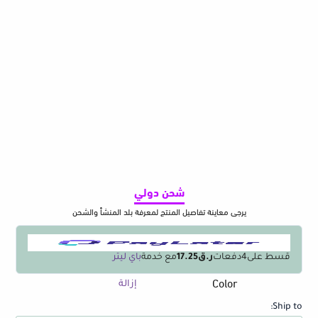
شحن دولي
يرجى معاينة تفاصيل المنتج لمعرفة بلد المنشأ والشحن
قسط على
4
دفعات
ر.ق17.25
مع خدمة
باي ليتر
Color
كمية
إزالة
2pcs
Ship to:
Sink