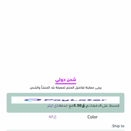
شحن دولي
يرجى معاينة تفاصيل المنتج لمعرفة بلد المنشأ والشحن
قسط على
4
دفعات
ر.ق5.50
مع خدمة
باي ليتر
Color
كمية
إزالة
Baby
Ship to:
bath