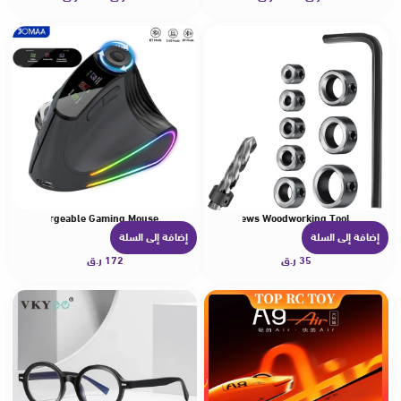
ا
ا
ك
ك
ا
ا
ل
ل
ع
ع
د
د
ي
ي
د
د
م
م
ن
ن
&2.4G Rechargeable Gaming Mouse
oner Limit Ring Allen Wrench Tighten Stopper Set-Screws Woodworking Tool
ا
ا
إضافة إلى السلة
إضافة إلى السلة
ل
ل
35
ر.ق
172
ر.ق
أ
أ
ش
ش
ك
ك
ا
ا
ل
ل
ا
ا
ل
ل