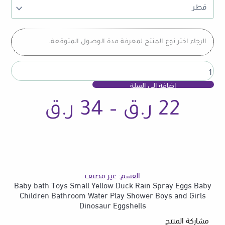
Toys
Small
Yellow
Duck
الرجاء اختر نوع المنتج لمعرفة مدة الوصول المتوقعة.
Rain
Spray
Eggs
Baby
إضافة إلى السلة
Children
Bathroom
نطاق
22
ر.ق
–
34
ر.ق
Water
Play
Shower
Boys
السعر
and
Girls
Dinosaur
القسم:
غير مصنف
Eggshells
من
Baby bath Toys Small Yellow Duck Rain Spray Eggs Baby
Children Bathroom Water Play Shower Boys and Girls
Dinosaur Eggshells
مشاركة المنتج