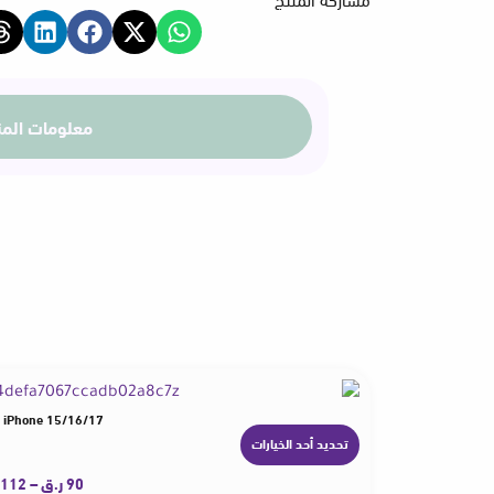
معلومات المن
r iPhone 15/16/17
تحديد أحد الخيارات
ه
ن
90
ر.ق
–
112