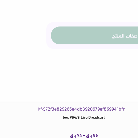
صفات المنتج
e Grabber Record Ms2130 for Switch Xbox PS4/5 Live Broadcast
Hagibis Magnetic USB C to USB C 
86
ر.ق
–
94
ر.ق