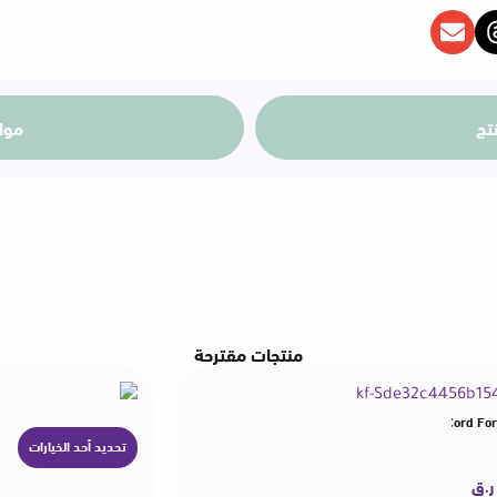
تج
موا
منتجات مقترحة
Cable With LED Display USB C Charger Cable Type-c PD 240W Fast Charging Cord Fo
تحديد أحد الخيارات
ه
ن
ر.ق