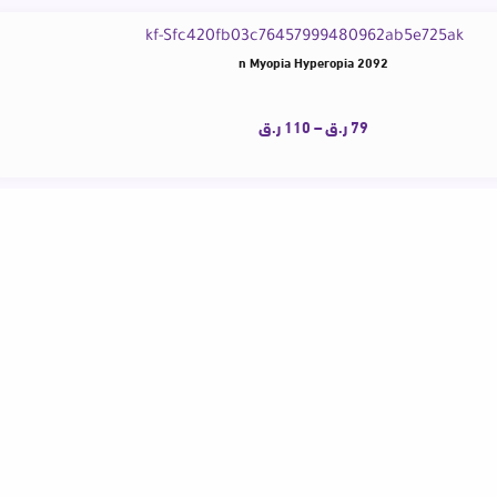
eading Glasses Customizable Prescription Myopia Hyperopia 2092
VICKY New Simple Personalize
79
ر.ق
–
110
ر.ق