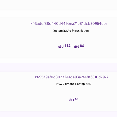
n’s Anti-Blue Light Reading Glasses Customizable Prescription
VICKY Stylish Personalize
86
ر.ق
–
114
ر.ق
e 80Gbps 8K PD 240W Cord for Thunderbolt 4/5 iPhone Laptop SSD
Hagibis Car Temporary Parkin
41
ر.ق