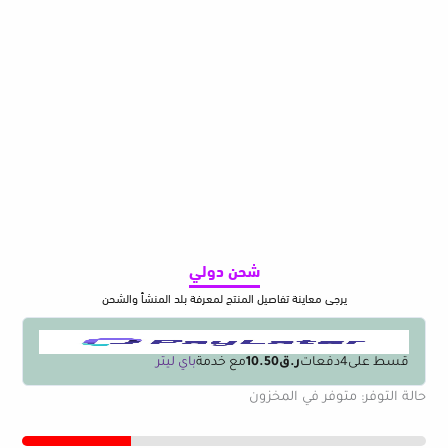
شحن دولي
يرجى معاينة تفاصيل المنتج لمعرفة بلد المنشأ والشحن
قسط على
4
دفعات
ر.ق10.50
مع خدمة
باي ليتر
كمية
حالة التوفر:
متوفر في المخزون
Biurlink
150CM