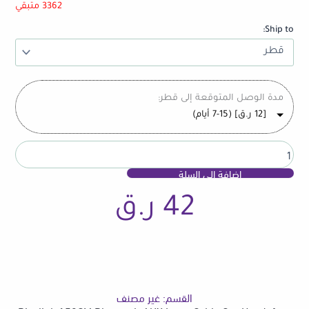
Bluetooth
3362 متبقي
AUX
Ship to:
Input
Cable
Car
Handsfree
Microphone
مدة الوصل المتوقعة إلى قطر:
Mic
[
12
ر.ق
] (7-15 أيام)
Phone
Call
Adapter
for
إضافة إلى السلة
Benz
Smart
450
42
ر.ق
القسم:
غير مصنف