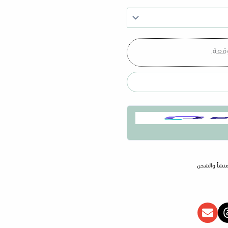
وقعة.
خلال
لمنشأ والشحن