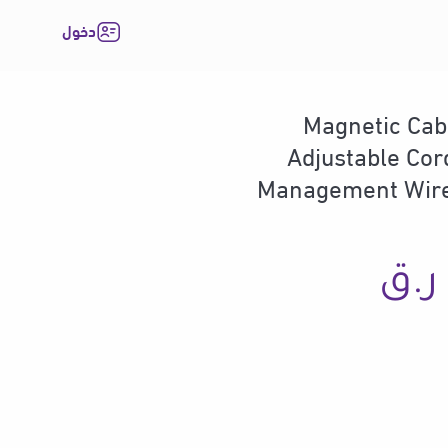
دخول
Magnetic Cabl
Adjustable Cor
Management Wire
نطاق
ر.ق
السعر:
من