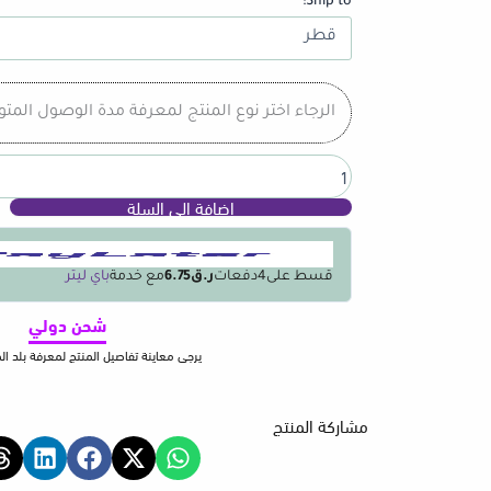
Ship to:
Cable
Organizer
Cables
Clips
Adjustable
الرجاء اختر نوع المنتج لمعرفة مدة الوصول المت
Cord
Holder
Under
Desk
إضافة إلى السلة
Cable
Management
Wire
Keeper
قسط على
4
دفعات
ر.ق6.75
مع خدمة
باي ليتر
Home
Office
شحن دولي
Kitchen
يرجى معاينة تفاصيل المنتج لمعرفة بلد ا
Gadgets
مشاركة المنتج