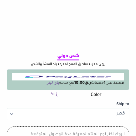
شحن دولي
يرجى معاينة تفاصيل المنتج لمعرفة بلد المنشأ والشحن
قسط على
4
دفعات
ر.ق10.00
مع خدمة
باي ليتر
Color
كمية
إزالة
Plastic
Ship to:
Kitchen
Sink
Drain
Rack
Organizer
الرجاء اختر نوع المنتج لمعرفة مدة الوصول المتوقعة.
Self-