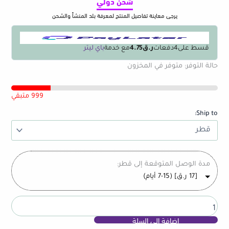
شحن دولي
يرجى معاينة تفاصيل المنتج لمعرفة بلد المنشأ والشحن
قسط على
4
دفعات
ر.ق4.75
مع خدمة
باي ليتر
كمية
حالة التوفر:
متوفر في المخزون
Refrigerator
Food
Fresh
999 متبقي
Storage
Ship to:
Box
Fridge
Side
Door
Fruit
مدة الوصل المتوقعة إلى قطر:
Vegetable
[
17
ر.ق
] (7-15 أيام)
Spice
Food
Case
Container
إضافة إلى السلة
Kitchen
Organizer