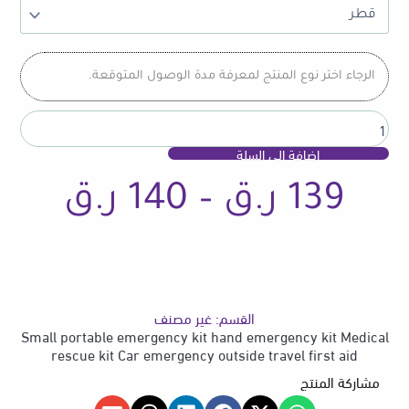
emergency
kit
hand
emergency
الرجاء اختر نوع المنتج لمعرفة مدة الوصول المتوقعة.
kit
Medical
rescue
kit
إضافة إلى السلة
Car
emergency
نطا
139
ر.ق
–
140
ر.ق
outside
travel
first
aid
السع
القسم:
غير مصنف
من
Small portable emergency kit hand emergency kit Medical
rescue kit Car emergency outside travel first aid
مشاركة المنتج