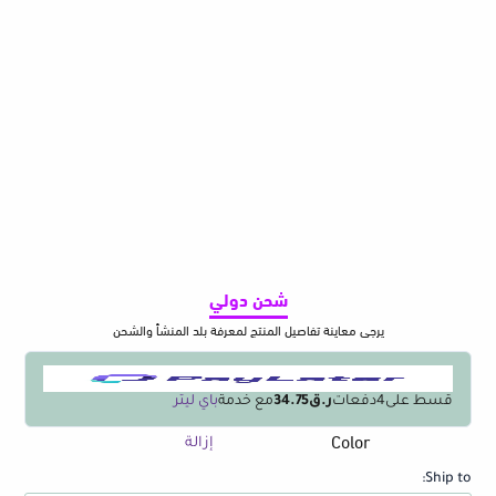
شحن دولي
يرجى معاينة تفاصيل المنتج لمعرفة بلد المنشأ والشحن
قسط على
4
دفعات
ر.ق34.75
مع خدمة
باي ليتر
Color
كمية
إزالة
Small
Ship to:
portable