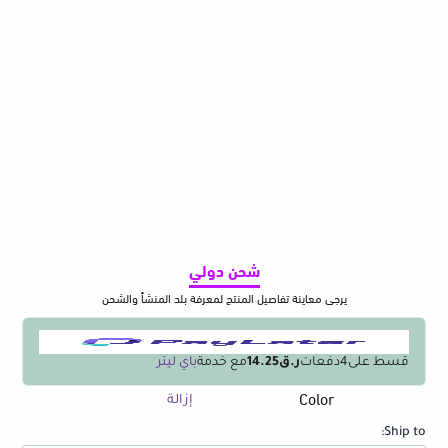
شحن دولي
يرجى معاينة تفاصيل المنتج لمعرفة بلد المنشأ والشحن
قسط على
4
دفعات
ر.ق14.25
مع خدمة
باي ليتر
Color
كمية
إزالة
1PCS
Ship to:
Beer