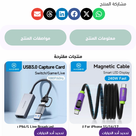
مشاركة المنتج
خلال
معلومات المنتج
مواصفات المنتج
منتجات مقترحة
witch Xbox PS4/5 Live Broadcast
C Charger Cable Type-c PD 240W Fast Charging Cord For iPhone 15/16/17
تحديد أحد الخيارات
تحديد أحد الخيارات
ه
ه