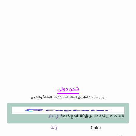
شحن دولي
يرجى معاينة تفاصيل المنتج لمعرفة بلد المنشأ والشحن
قسط على
4
دفعات
ر.ق4.00
مع خدمة
باي ليتر
Color
كمية
إزالة
1PCS