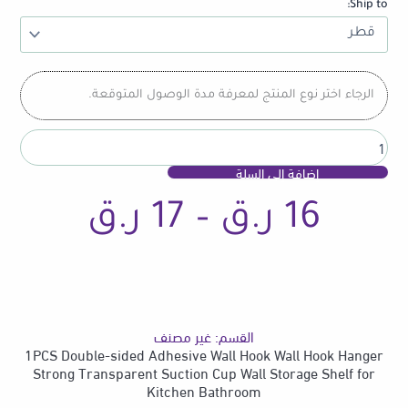
Ship to:
Double-
sided
Adhesive
Wall
Hook
الرجاء اختر نوع المنتج لمعرفة مدة الوصول المتوقعة.
Wall
Hook
Hanger
Strong
إضافة إلى السلة
Transparent
Suction
نطاق
16
ر.ق
–
17
ر.ق
Cup
Wall
Storage
Shelf
السعر
for
Kitchen
Bathroom
القسم:
غير مصنف
من
1PCS Double-sided Adhesive Wall Hook Wall Hook Hanger
Strong Transparent Suction Cup Wall Storage Shelf for
Kitchen Bathroom